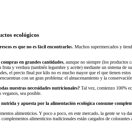
uctos ecológicos
escos es que no es fácil encontrarlo
s. Muchos supermercados y tienda
i compras en grandes cantidades
, aunque no siempre (los productos c
fruta y verdura (también legumbre y aceite) mediante un sistema de sus
ndes, el precio final por kilo no es mucho mayor que el que tienen est
 encuentran con un gran problema: el almacenamiento y la conservación
todas nuestras necesidades nutricionales?
Tal vez, comienzo 100% eco
s veganos, sea posible.
n nutrida y apuesta por la alimentación ecológica consume complem
entos alimenticios. Y poco a poco, en este mercado, la gente se va d
complementos alimenticios tradicionales están cargados de colorantes arti