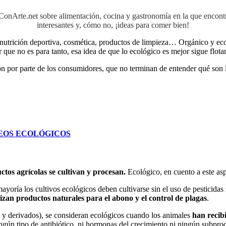
aConArte.net sobre alimentación, cocina y gastronomía en la que encon
interesantes y, cómo no, ¡ideas para comer bien!
, nutrición deportiva, cosmética, productos de limpieza… Orgánico y e
que no es para tanto, esa idea de que lo ecológico es mejor sigue flota
ción por parte de los consumidores, que no terminan de entender qué son
EOS ECOLÓGICOS
ctos agrícolas se cultivan y procesan.
Ecológico, en cuento a este asp
mayoría los cultivos ecológicos deben cultivarse sin el uso de pestici
ilizan productos naturales para el abono y el control de plagas
.
 y derivados), se consideran ecológicos cuando los animales
han recib
ngún tipo de antibiótico, ni hormonas del crecimiento ni ningún subpro