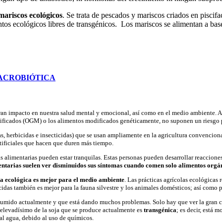
ariscos ecológicos
. Se trata de pescados y mariscos criados en piscif
ntos ecológicos libres de transgénicos. Los mariscos se alimentan a bas
ACROBIÓTICA
gran impacto en nuestra salud mental y emocional, así como en el medio ambiente. 
dificados (OGM) o los alimentos modificados genéticamente, no suponen un riesgo 
s, herbicidas e insecticidas) que se usan ampliamente en la agricultura convencion
tificiales que hacen que duren más tiempo.
ias alimentarias pueden estar tranquilas. Estas personas pueden desarrollar reaccion
mentarias suelen ver disminuidos sus síntomas cuando comen solo alimentos orgá
ra ecológica es mejor para el medio ambiente
. Las prácticas agrícolas ecológicas
cidas también es mejor para la fauna silvestre y los animales domésticos; así como p
umido actualmente y que está dando muchos problemas. Solo hay que ver la gran can
 elevadísimo de la soja que se produce actualmente es
transgénica
; es decir, está 
y al agua, debido al uso de químicos.