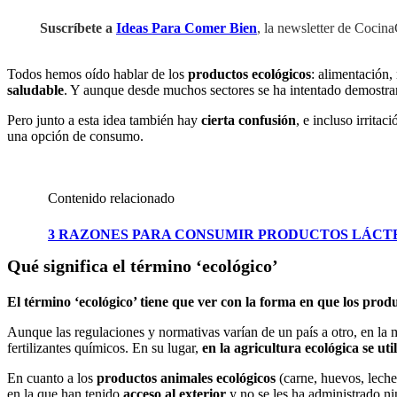
Suscríbete a
Ideas Para Comer Bien
, la newsletter de Cocin
Todos hemos oído hablar de los
productos ecológicos
: alimentación
saludable
. Y aunque desde muchos sectores se ha intentado demostrar 
Pero junto a esta idea también hay
cierta confusión
, e incluso irrita
una opción de consumo.
Contenido relacionado
3 RAZONES PARA CONSUMIR PRODUCTOS LÁCT
Qué significa el término ‘ecológico’
El término ‘ecológico’ tiene que ver con la forma en que los produ
Aunque las regulaciones y normativas varían de un país a otro, en la 
fertilizantes químicos. En su lugar,
en la agricultura ecológica se ut
En cuanto a los
productos animales ecológicos
(carne, huevos, leche
en la que han tenido
acceso al exterior
y no se les ha administrado ni