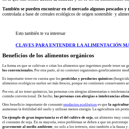
También se pueden encontrar en el mercado algunos pescados y m
controlada a base de cereales ecológicos de origen sostenible y alime
Esto también te va interesar
CLAVES PARA ENTENDER LA ALIMENTACIÓN M
Beneficios de los alimentos orgánicos
La forma en que se cultivan o crían los alimentos que ingerimos puede tener un 
los convencionales.
Por otra parte, al no contener organismos genéticamente mo
Es importante tener en cuenta que los
pesticidas y productos químicos
(fungicida
alimentos ecológicos suelen ser más frescos, porque no contienen conservantes ar
Por eso, al no tener químicos, las personas con alergias alimentarias o intoleranc
comida convencional. De hecho,
las personas con alergias o intolerancias ali
Otro beneficio importante de consumir
productos ecológicos
es que
la agricultu
aumentan la fertilidad del suelo y utilizan menos energía. La agricultura sin pesti
Un ejemplo de gran importancia es el del cultivo de soja
, un alimento muy cons
el consumo de soja. En su mayoría, estos problemas se deben a que un porcentaje
gravemente al medio ambiente
; no solo a los terrenos, sino también a la fauna 