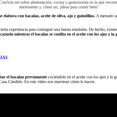
aConArte.net sobre alimentación, cocina y gastronomía en la que encon
interesantes y, cómo no, ¡ideas para comer bien!
se elabora con bacalao, aceite de oliva, ajo y guindillas.
A menudo se l
 de cierta experiencia para conseguir una buena emulsión. De hecho, ex
zuela mientras el bacalao se confita en el aceite con los ajos y la g
IDAS
itar el bacalao previamente
cociéndolo en el aceite con los ajos y la g
 Casa Cándido. En este vídeo nos muestran cómo lo hacen.