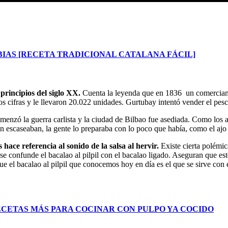
IAS [RECETA TRADICIONAL CATALANA FÁCIL]
y principios del siglo XX.
Cuenta la leyenda que en 1836 un comercian
s cifras y le llevaron 20.022 unidades. Gurtubay intentó vender el pes
omenzó la guerra carlista y la ciudad de Bilbao fue asediada. Como los
scaseaban, la gente lo preparaba con lo poco que había, como el ajo y el
 hace referencia al sonido de la salsa al hervir.
Existe cierta polémic
e confunde el bacalao al pilpil con el bacalao ligado. Aseguran que este
e el bacalao al pilpil que conocemos hoy en día es el que se sirve con es
RECETAS MÁS PARA COCINAR CON PULPO YA COCIDO