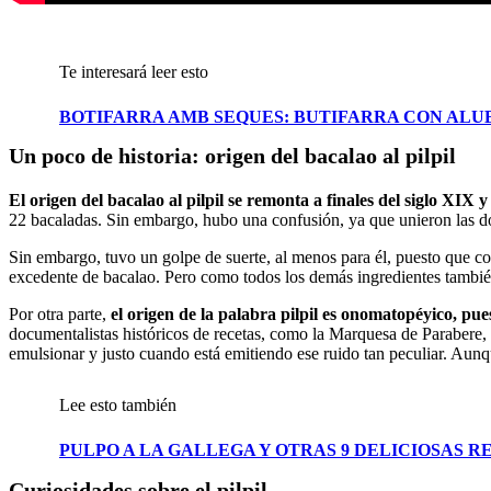
Te interesará leer esto
BOTIFARRA AMB SEQUES: BUTIFARRA CON ALUB
Un poco de historia: origen del bacalao al pilpil
El origen del bacalao al pilpil se remonta a finales del siglo XIX 
22 bacaladas. Sin embargo, hubo una confusión, ya que unieron las do
Sin embargo, tuvo un golpe de suerte, al menos para él, puesto que c
excedente de bacalao. Pero como todos los demás ingredientes también e
Por otra parte,
el origen de la palabra pilpil es onomatopéyico, pues
documentalistas históricos de recetas, como la Marquesa de Parabere, s
emulsionar y justo cuando está emitiendo ese ruido tan peculiar. Aunqu
Lee esto también
PULPO A LA GALLEGA Y OTRAS 9 DELICIOSAS 
Curiosidades sobre el pilpil