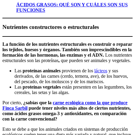
ÁCIDOS GRASOS: QUÉ SON Y CUÁLES SON SUS
FUNCIONES
Nutrientes constructores o estructurales
La función de los nutrientes estructurales es construir o reparar
los tejidos, huesos y órganos. También son imprescindibles en la
formación de las hormonas, las enzimas y el ADN.
Los nutrientes
estructurales son las proteínas
,
que pueden ser animales y vegetales.
Las
proteínas animales
provienen de los
lácteos
y sus
derivados, de las carnes (cerdo, ternera, ave), de los huevos,
del pescado, de los moluscos y de los mariscos.
Las
proteínas vegetales
están presenten en las legumbres, los
cereales, las setas y las algas.
Por cierto,
¿sabías que la
carne ecológica como la que produce
Finca Sarbil
puede tener niveles más altos de ciertos nutrientes,
como ácidos grasos omega-3 y antioxidantes, en comparación
con la carne convencional?
Esto se debe a que los animales criados en sistemas de producción
ecológicos suelen tener una dieta más variada y natural, que incluye