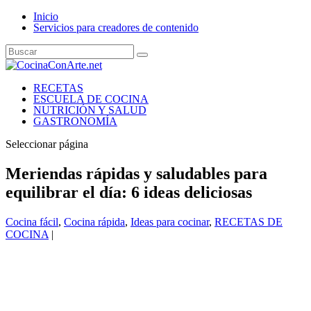
Inicio
Servicios para creadores de contenido
RECETAS
ESCUELA DE COCINA
NUTRICIÓN Y SALUD
GASTRONOMÍA
Seleccionar página
Meriendas rápidas y saludables para
equilibrar el día: 6 ideas deliciosas
Cocina fácil
,
Cocina rápida
,
Ideas para cocinar
,
RECETAS DE
COCINA
|