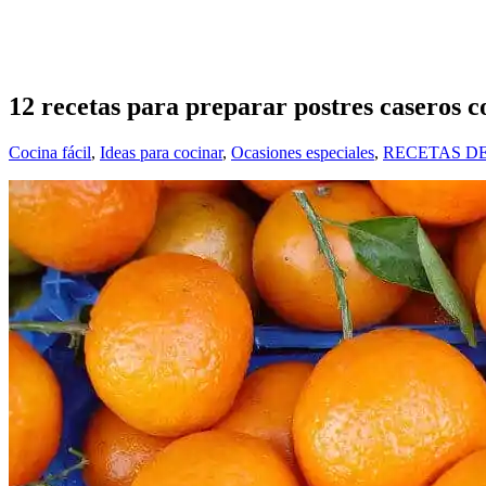
12 recetas para preparar postres caseros c
Cocina fácil
,
Ideas para cocinar
,
Ocasiones especiales
,
RECETAS D