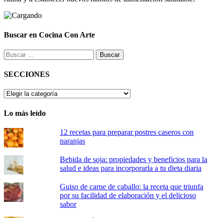
Buscar en Cocina Con Arte
Buscar:
SECCIONES
SECCIONES
Lo más leído
12 recetas para preparar postres caseros con
naranjas
Bebida de soja: propiedades y beneficios para la
salud e ideas para incorporarla a tu dieta diaria
Guiso de carne de caballo: la receta que triunfa
por su facilidad de elaboración y el delicioso
sabor