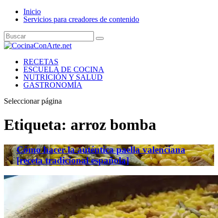
Inicio
Servicios para creadores de contenido
RECETAS
ESCUELA DE COCINA
NUTRICIÓN Y SALUD
GASTRONOMÍA
Seleccionar página
Etiqueta:
arroz bomba
Cómo hacer la auténtica paella valenciana
[receta tradicional española]