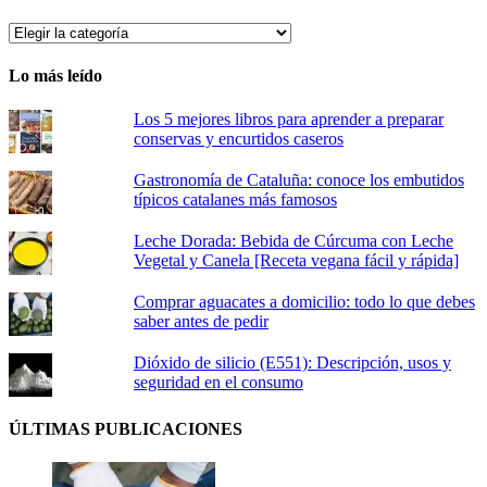
SECCIONES
Lo más leído
Los 5 mejores libros para aprender a preparar
conservas y encurtidos caseros
Gastronomía de Cataluña: conoce los embutidos
típicos catalanes más famosos
Leche Dorada: Bebida de Cúrcuma con Leche
Vegetal y Canela [Receta vegana fácil y rápida]
Comprar aguacates a domicilio: todo lo que debes
saber antes de pedir
Dióxido de silicio (E551): Descripción, usos y
seguridad en el consumo
ÚLTIMAS PUBLICACIONES