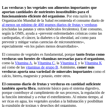
Las verduras y los vegetales son alimentos importantes que
aportan cantidades de nutrientes insustituibles para el
funcionamiento eficiente del organismo
. Por esta razón la
Organización Mundial de la Salud recomienda el consumo diario de
al menos un mínimo de 400 gramos diarios de frutas y verduras
(excluidas las patatas y otros tubérculos feculentos). Este consumo,
según la OMS, ayuda a «prevenir enfermedades crónicas como las
cardiopatías, el cáncer, la diabetes o la obesidad, así como para
prevenir y mitigar varias carencias de micronutrientes»,
especialmente «en los países menos desarrollados».
El consumo de vegetales es fundamental, porque
tanto frutas como
verduras son fuentes de vitaminas necesarias para el organismo
,
como la
Vitamina A
, la
Vitamina C
, la
Vitamina E
y la
Vitamina K
así como de las
vitaminas de grupo B
. Asimismo,
comer más
verduras aporta una variedad de minerales importantes
como el
calcio, hierro
,
magnesio y potasio, entre otros.
El consumo diario de frutas y verduras en cantidad suficiente
también aporta fibra
, nutriente básico para el sistema digestivo,
porque contribuye al cumplimiento de sus procesos, la regulación de
la función intestinal y a evitar el estreñimiento. Al mismo tiempo, al
ser ricas en agua, los vegetales ayudan a la hidratación y posibilitan
la expulsión de toxinas y desechos del organismo.