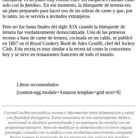
solo con la familia».
En ese momento, la
blanquette
de ternera era
un plato preparado para hacer uso de las sobras de carne y que, por
lo tanto, no se serviría a invitados extranjeros.
Pero no fue hasta finales del siglo XIX cuando la
blanquette
de
ternera fue verdaderamente democratizada. Una de las primeras
recetas a base de carne de ternera, cocinada en un caldo, se publicó
en 1867 en el
Royal Cookery Book
de Jules Gouffé, chef del Jockey
Club. Esta receta es muy similar a la receta tal como la conocemos
hoy y se sirve en restaurantes franceses de todo el mundo.
Libros recomendados
[content-egg module=Amazon template=grid next=8]
CocinaConArte.net publica recetas e información sobre alimentación y salud
con finalidad divulgativa. Estos contenidos no son asesoramiento médico,
nutricional ni dietético personalizado y no sustituyen la consulta con un
profesional sanitario. Antes de modificar tu alimentación o si tienes alguna
patología, consulta con tu médico o con un dietista-nutricionista colegiado.
Revisa siempre el etiquetado de los productos que utilices por posibles