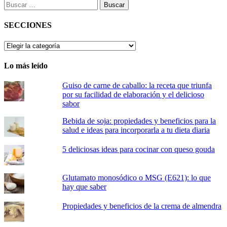
Buscar:
SECCIONES
SECCIONES
Lo más leído
Guiso de carne de caballo: la receta que triunfa
por su facilidad de elaboración y el delicioso
sabor
Bebida de soja: propiedades y beneficios para la
salud e ideas para incorporarla a tu dieta diaria
5 deliciosas ideas para cocinar con queso gouda
Glutamato monosódico o MSG (E621): lo que
hay que saber
Propiedades y beneficios de la crema de almendra