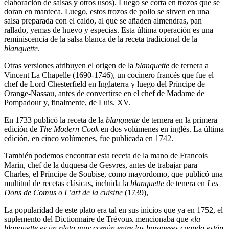
elaboración de salsas y otros usos). Luego se corta en trozos que se
doran en manteca. Luego, estos trozos de pollo se sirven en una
salsa preparada con el caldo, al que se añaden almendras, pan
rallado, yemas de huevo y especias. Esta última operación es una
reminiscencia de la salsa blanca de la receta tradicional de la
blanquette
.
Otras versiones atribuyen el origen de la
blanquette
de ternera a
Vincent La Chapelle (1690-1746), un cocinero francés que fue el
chef de Lord Chesterfield en Inglaterra y luego del Príncipe de
Orange-Nassau, antes de convertirse en el chef de Madame de
Pompadour y, finalmente, de Luis. XV.
En 1733 publicó la receta de la
blanquette
de ternera en la primera
edición de
The Modern Cook
en dos volúmenes en inglés. La última
edición, en cinco volúmenes, fue publicada en 1742.
También podemos encontrar esta receta de la mano de Francois
Marin, chef de la duquesa de Gesvres, antes de trabajar para
Charles, el Príncipe de Soubise, como mayordomo, que publicó una
multitud de recetas clásicas, incluida la
blanquette
de tenera en
Les
Dons de Comus o L’art de la cuisine
(1739),
La popularidad de este plato era tal en sus inicios que ya en 1752, el
suplemento del Dictionnaire de Trévoux mencionaba que
«la
blanquette es un plato muy común entre los burgueses cuando están