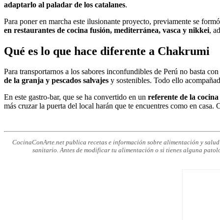
adaptarlo al paladar de los catalanes
.
Para poner en marcha este ilusionante proyecto, previamente se formó 
en restaurantes de cocina fusión, mediterránea, vasca y nikkei
, a
Qué es lo que hace diferente a Chakrumi
Para transportarnos a los sabores inconfundibles de Perú no basta co
de la granja y pescados salvajes
y sostenibles. Todo ello acompañado
En este gastro-bar, que se ha convertido en un
referente de la cocin
más cruzar la puerta del local harán que te encuentres como en casa. 
CocinaConArte.net publica recetas e información sobre alimentación y salud c
sanitario. Antes de modificar tu alimentación o si tienes alguna patol