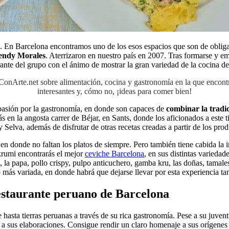
na. En Barcelona encontramos uno de los esos espacios que son de obliga
Wendy Morales
. Aterrizaron en nuestro país en 2007. Tras formarse y e
ante del grupo con el ánimo de mostrar la gran variedad de la cocina de
aConArte.net sobre alimentación, cocina y gastronomía en la que encon
interesantes y, cómo no, ¡ideas para comer bien!
 pasión por la gastronomía, en donde son capaces de
combinar la tradi
s en la angosta carrer de Béjar, en Sants, donde los aficionados a este 
 y Selva, además de disfrutar de otras recetas creadas a partir de los pr
 en donde no faltan los platos de siempre. Pero también tiene cabida la 
akrumi encontrarás el mejor
ceviche Barcelona
, en sus distintas variedad
 la papa, pollo crispy, pulpo anticuchero, gamba kru, las doñas, tamales
o más variada, en donde habrá que dejarse llevar por esta experiencia t
restaurante peruano de Barcelona
 hasta tierras peruanas a través de su rica gastronomía. Pese a su juve
e a sus elaboraciones. Consigue rendir un claro homenaje a sus orígene