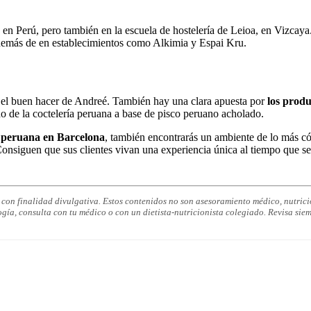
en Perú, pero también en la escuela de hostelería de Leioa, en Vizcaya.
demás de en establecimientos como Alkimia y Espai Kru.
n el buen hacer de Andreé. También hay una clara apuesta por
los produ
 de la coctelería peruana a base de pisco peruano acholado.
a peruana en Barcelona
, también encontrarás un ambiente de lo más c
Consiguen que sus clientes vivan una experiencia única al tiempo que se
on finalidad divulgativa. Estos contenidos no son asesoramiento médico, nutricio
ogía, consulta con tu médico o con un dietista-nutricionista colegiado. Revisa siem