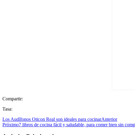
Compartir:
Tasa:
Los Audífonos Oticon Real son ideales para cocinar
Anterior
Próximo
7 libros de cocina fácil y saludable, para comer bien sin compl