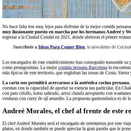
No hace falta irse muy lejos para disfrutar de la mejor comida perua
muy ilusionante puesto en marcha por los hermanos Andreé y 
regresar a la Ciudad Condal en 2021, donde abrieron el primer restaur
Suscríbete a
Ideas Para Comer Bien
, la newsletter de Cocin
Los encargados de este establecimiento han conseguido transmitir su
como protagonistas. La mejor
comida peruana Barcelona
la encontrará
más típicos de este territorio, que engloban las zonas de Costa, Sierra
La carta nos permitirá acercarnos a la auténtica cocina peruana
,
cuentan con la capacidad de aportar su esencia tan particular. En Ch
con pato criollo, lomo salteado, arroz chaufa aeropuerto con wantanes,
verduras con curry de ají amarillo. La propuesta gastronómica es de l
Andreé Morales, el chef al frente de este 
El chef Andreé Morales será el encargado de orientarnos por este viaje
platos, en donde también se puede apreciar la gran pasión que le pon