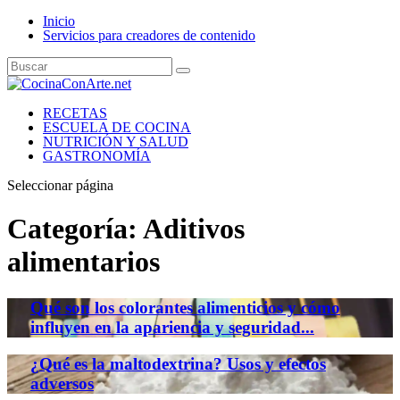
Inicio
Servicios para creadores de contenido
RECETAS
ESCUELA DE COCINA
NUTRICIÓN Y SALUD
GASTRONOMÍA
Seleccionar página
Categoría:
Aditivos
alimentarios
Qué son los colorantes alimenticios y cómo
influyen en la apariencia y seguridad...
¿Qué es la maltodextrina? Usos y efectos
adversos