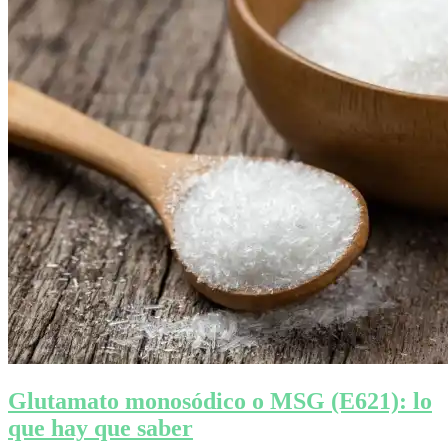
Glutamato monosódico o MSG (E621): lo
que hay que saber