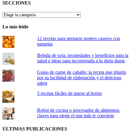
SECCIONES
SECCIONES
Lo más leído
12 recetas para preparar postres caseros con
naranjas
Bebida de soja: propiedades y beneficios para la
salud e ideas para incorporarla a tu dieta diaria
Guiso de carne de caballo: la receta que triunfa
por su facilidad de elaboración y el delicioso
sabor
5 recetas fáciles de queso al horno
Robot de cocina o procesador de alimentos:
claves para elegir el que más te conviene
ÚLTIMAS PUBLICACIONES