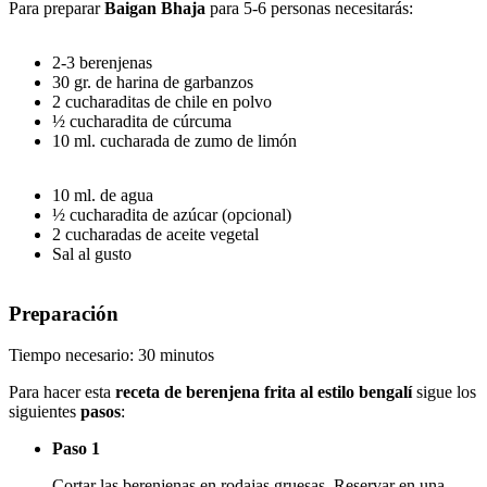
Para preparar
Baigan Bhaja
para 5-6 personas necesitarás:
2-3 berenjenas
30 gr. de harina de garbanzos
2 cucharaditas de chile en polvo
½ cucharadita de cúrcuma
10 ml. cucharada de zumo de limón
10 ml. de agua
½ cucharadita de azúcar (opcional)
2 cucharadas de aceite vegetal
Sal al gusto
Preparación
Tiempo necesario:
30 minutos
Para hacer esta
receta de berenjena frita al estilo bengalí
sigue los
siguientes
pasos
:
Paso 1
Cortar las berenjenas en rodajas gruesas. Reservar en una