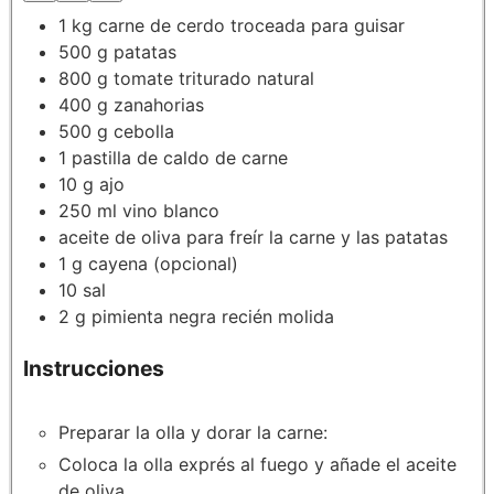
1
kg
carne de cerdo
troceada para guisar
500
g
patatas
800
g
tomate triturado natural
400
g
zanahorias
500
g
cebolla
1
pastilla de caldo de carne
10
g
ajo
250
ml
vino blanco
aceite de oliva
para freír la carne y las patatas
1
g
cayena
(opcional)
10
sal
2
g
pimienta negra
recién molida
Instrucciones
Preparar la olla y dorar la carne:
Coloca la olla exprés al fuego y añade el aceite
de oliva.