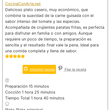
CocinaConArte.net
Delicioso plato casero, muy económico, que
combina la suavidad de la carne guisada con el
sabor intenso del tomate y las especias.
Acompañada de crujientes patatas fritas, es perfecta
para disfrutar en familia o con amigos. Aunque
requiere un poco de tiempo, la preparación es
sencilla y el resultado final vale la pena. Ideal para
una comida completa y llena de sabor.
Imprimir receta
Fijar la receta
minutos
Preparación
15
minutos
hora
minutos
Cocción
1
hora
25
minutos
hora
minutos
Tiempo Total
1
hora
40
minutos
Plato
Plato principal