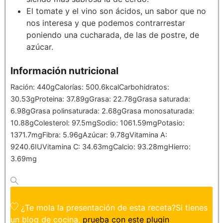
El tomate y el vino son ácidos, un sabor que no
nos interesa y que podemos contrarrestar
poniendo una cucharada, de las de postre, de
azúcar.
Información nutricional
Ración:
440
g
Calorías:
500.6
kcal
Carbohidratos:
30.53
g
Proteina:
37.89
g
Grasa:
22.78
g
Grasa saturada:
6.98
g
Grasa polinsaturada:
2.68
g
Grasa monosaturada:
10.88
g
Colesterol:
97.5
mg
Sodio:
1061.59
mg
Potasio:
1371.7
mg
Fibra:
5.96
g
Azúcar:
9.78
g
Vitamina A:
9240.6
IU
Vitamina C:
34.63
mg
Calcio:
93.28
mg
Hierro:
3.69
mg
¿Te mola la presentación de esta receta?
Si tienes
un blog de cocina,
prueba con este plugin