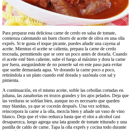
Para preparar esta deliciosa carne de cerdo en salsa de tomate,
comienza calentando un buen chorro de aceite de oliva en una olla
exprés. Si te gusta el toque picante, puedes añadir una cayena al
aceite. Mientras el aceite se calienta, prepara la carne de cerdo
troceada, permitiendo que se oree un poco antes de dorarla. Cuando
el aceite esté bien caliente, sube el fuego al máximo y dora la carne
por fuera, asegurándote de no ponerle sal en este paso para evitar
que suelte demasiada agua. Ve dorando la carne poco a poco,
retirándola a un plato cuando esté dorada y sazónala con sal y
pimienta.
A continuación, en el mismo aceite, sofríe las cebollas cortadas en
juliana, las zanahorias en trozos grandes y los ajos pelados. Deja que
las verduras se sofrían bien, aunque no es necesario que queden
muy blandas, ya que se cocerán después. Una vez sofritas,
reincorpora la carne a la olla, mezcla bien y añade un vaso de vino
blanco. Deja que el vino reduzca hasta que el olor a alcohol casi
desaparezca, luego agrega una lata grande de tomate triturado y una
pastilla de caldo de carne. Tapa la olla exprés y cocina todo durante