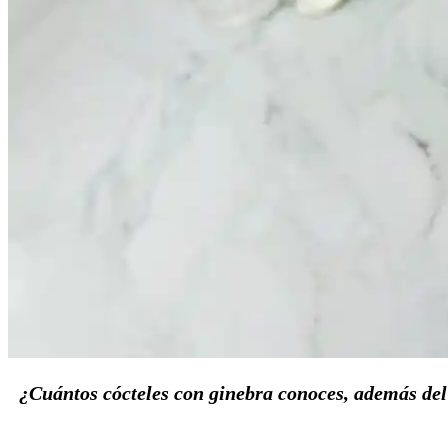
¿Cuántos cócteles con ginebra conoces, además del 