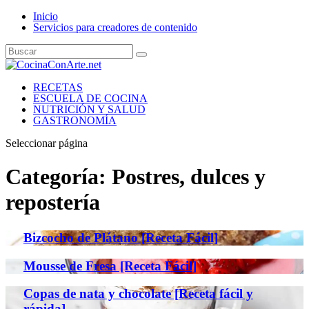
Inicio
Servicios para creadores de contenido
RECETAS
ESCUELA DE COCINA
NUTRICIÓN Y SALUD
GASTRONOMÍA
Seleccionar página
Categoría:
Postres, dulces y
repostería
Bizcocho de Plátano [Receta Fácil]
Mousse de Fresa [Receta Fácil]
Copas de nata y chocolate [Receta fácil y
rápida]