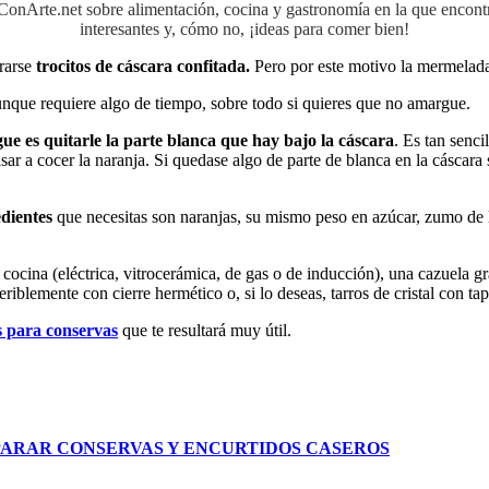
aConArte.net sobre alimentación, cocina y gastronomía en la que encon
interesantes y, cómo no, ¡ideas para comer bien!
trarse
trocitos de cáscara confitada.
Pero por este motivo la mermelada
unque requiere algo de tiempo, sobre todo si quieres que no amargue.
 es quitarle la parte blanca que hay bajo la cáscara
. Es tan senc
asar a cocer la naranja. Si quedase algo de parte de blanca en la cáscara
edientes
que necesitas son naranjas, su mismo peso en azúcar, zumo de 
a cocina (eléctrica, vitrocerámica, de gas o de inducción), una cazuela g
iblemente con cierre hermético o, si lo deseas, tarros de cristal con tap
s para conservas
que te resultará muy útil.
EPARAR CONSERVAS Y ENCURTIDOS CASEROS