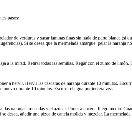
ntes pasos:
lador de verduras y sacar láminas finas sin nada de parte blanca (si que
sugerencias). Si se desea que la mermelada amargue, pelar la naranja nor
aja a la mitad. Retirar todas las semillas. Regar con el zumo de limón. 
ner a hervir. Hervir las cáscaras de naranja durante 10 minutos. Escurrir
de nuevo durante 10 minutos. Escurrir el agua por tercera vez.
a, las naranjas troceadas y el azúcar. Poner a cocer a fuego medio. Cua
si se desea, añadir una pizca de canela molida y mezclar. La mermelada 