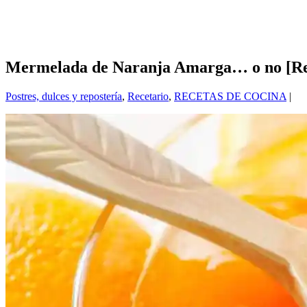
Mermelada de Naranja Amarga… o no [Rec
Postres, dulces y repostería
,
Recetario
,
RECETAS DE COCINA
|