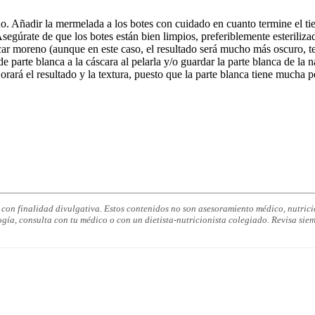
rno. Añadir la mermelada a los botes con cuidado en cuanto termine el ti
 Asegúrate de que los botes están bien limpios, preferiblemente esteriliza
ar moreno (aunque en este caso, el resultado será mucho más oscuro, ten
parte blanca a la cáscara al pelarla y/o guardar la parte blanca de la na
jorará el resultado y la textura, puesto que la parte blanca tiene mucha p
on finalidad divulgativa. Estos contenidos no son asesoramiento médico, nutricio
ogía, consulta con tu médico o con un dietista-nutricionista colegiado. Revisa siem