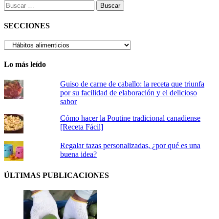
Buscar:
SECCIONES
SECCIONES
Lo más leído
Guiso de carne de caballo: la receta que triunfa
por su facilidad de elaboración y el delicioso
sabor
Cómo hacer la Poutine tradicional canadiense
[Receta Fácil]
Regalar tazas personalizadas, ¿por qué es una
buena idea?
ÚLTIMAS PUBLICACIONES