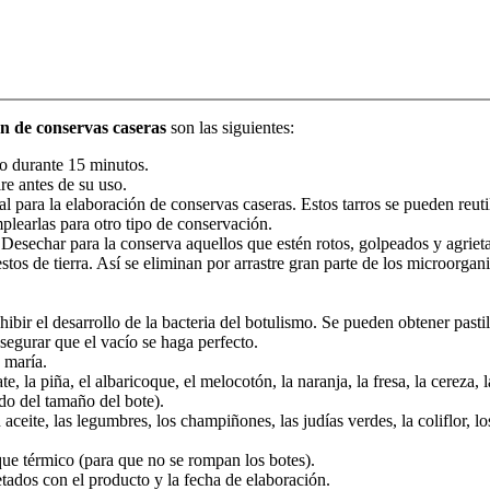
n de conservas caseras
son las siguientes:
ndo durante 15 minutos.
ire antes de su uso.
al para la elaboración de conservas caseras. Estos tarros se pueden reutil
plearlas para otro tipo de conservación.
Desechar para la conserva aquellos que estén rotos, golpeados y agriet
tos de tierra. Así se eliminan por arrastre gran parte de los microorgan
ibir el desarrollo de la bacteria del botulismo. Se pueden obtener pastil
asegurar que el vacío se haga perfecto.
 maría.
la piña, el albaricoque, el melocotón, la naranja, la fresa, la cereza, la 
do del tamaño del bote).
ceite, las legumbres, los champiñones, las judías verdes, la coliflor, los
oque térmico (para que no se rompan los botes).
tados con el producto y la fecha de elaboración.