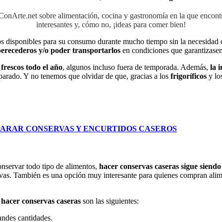
aConArte.net sobre alimentación, cocina y gastronomía en la que encon
interesantes y, cómo no, ¡ideas para comer bien!
os disponibles para su consumo durante mucho tiempo sin la necesidad de
erecederos y/o poder transportarlos
en condiciones que garantizase
frescos todo el año
, algunos incluso fuera de temporada. Además,
la 
eparado. Y no tenemos que olvidar de que, gracias a los
frigoríficos
y l
EPARAR CONSERVAS Y ENCURTIDOS CASEROS
nservar todo tipo de alimentos,
hacer conservas caseras sigue siend
ivas. También es una opción muy interesante para quienes compran alime
 hacer conservas caseras
son las siguientes:
andes cantidades.