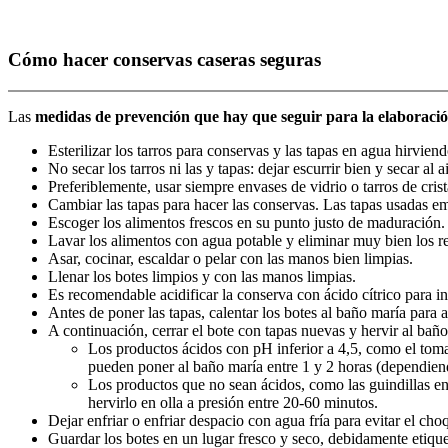
Cómo hacer conservas caseras seguras
Las
medidas de prevención que hay que seguir para la elaboració
Esterilizar los tarros para conservas y las tapas en agua hirvie
No secar los tarros ni las y tapas: dejar escurrir bien y secar al a
Preferiblemente, usar siempre envases de vidrio o tarros de crist
Cambiar las tapas para hacer las conservas. Las tapas usadas em
Escoger los alimentos frescos en su punto justo de maduración. 
Lavar los alimentos con agua potable y eliminar muy bien los res
Asar, cocinar, escaldar o pelar con las manos bien limpias.
Llenar los botes limpios y con las manos limpias.
Es recomendable acidificar la conserva con ácido cítrico para inh
Antes de poner las tapas, calentar los botes al baño maría para 
A continuación, cerrar el bote con tapas nuevas y hervir al baño
Los productos ácidos con pH inferior a 4,5, como el tomate, 
pueden poner al baño maría entre 1 y 2 horas (dependien
Los productos que no sean ácidos, como las guindillas en a
hervirlo en olla a presión entre 20-60 minutos.
Dejar enfriar o enfriar despacio con agua fría para evitar el ch
Guardar los botes en un lugar fresco y seco, debidamente etique