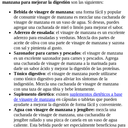
manzana para mejorar la digestión
son las siguientes:
Bebida de vinagre de manzana
: una forma fácil y popular
de consumir vinagre de manzana es mezclar una cucharada de
vinagre de manzana en un vaso de agua. Si deseas, puedes
agregar una cucharada de miel o limón para mejorar el sabor.
Aderezo de ensalada
: el vinagre de manzana es un excelente
aderezo para ensaladas y verduras. Mezcla dos partes de
aceite de oliva con una parte de vinagre de manzana y sazona
con sal y pimienta al gusto.
Sazonador para carnes y pescados
: el vinagre de manzana
es un excelente sazonador para carnes y pescados. Agrega
una cucharada de vinagre de manzana a la marinada para
darle un sabor ácido y mejorar la digestión de las proteínas.
Tónico digestivo
: el vinagre de manzana puede utilizarse
como tónico digestivo para aliviar los síntomas de la
indigestión. Mezcla una cucharada de vinagre de manzana
con una taza de agua tibia y bebe lentamente.
Suplemento dietético
: existen
suplementos dietéticos a base
de vinagre de manzana
en cápsulas o tabletas que pueden
ayudarte a mejorar la digestión de forma fácil y conveniente.
Agua con vinagre de manzana y jengibre:
mezcla una
cucharada de vinagre de manzana, una cucharadita de
jengibre rallado y una pizca de canela en un vaso de agua
caliente. Esta bebida puede ser especialmente beneficiosa para